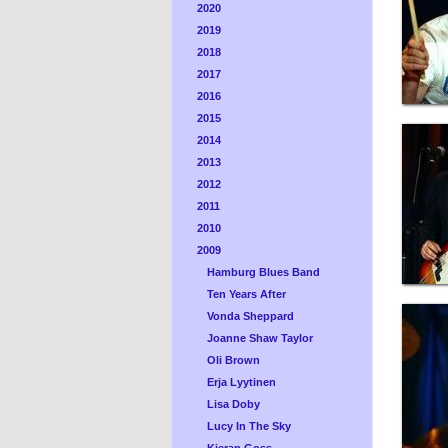
2020
2019
2018
2017
2016
2015
2014
2013
2012
2011
2010
2009
Hamburg Blues Band
Ten Years After
Vonda Sheppard
Joanne Shaw Taylor
Oli Brown
Erja Lyytinen
Lisa Doby
Lucy In The Sky