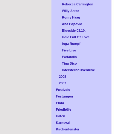
Rebecca Carrington
Willy Astor
Romy Haag
Ana Popovic
Blueside 03.10.
Hole Full Of Love
Inga Rumpf
Five Live
Farfarello
Tina Dico
Interstellar Overdrive
2008
2007
Festivals
Festungen
Flora
Friedhöfe
Häfen
Karneval
Kirchenfenster