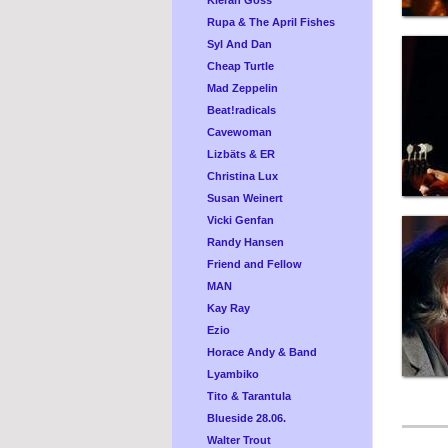
Kieran Goss
Rupa & The April Fishes
Syl And Dan
Cheap Turtle
Mad Zeppelin
Beat!radicals
Cavewoman
Lizbäts & ER
Christina Lux
Susan Weinert
Vicki Genfan
Randy Hansen
Friend and Fellow
MAN
Kay Ray
Ezio
Horace Andy & Band
Lyambiko
Tito & Tarantula
Blueside 28.06.
Walter Trout