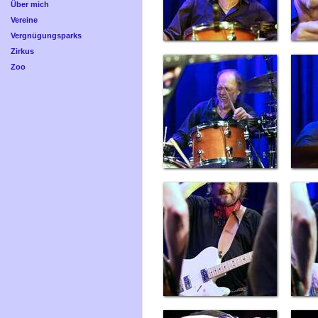
Über mich
Vereine
Vergnügungsparks
Zirkus
Zoo