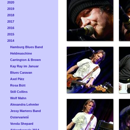
2020
2019
2018
2017
2016
2015
2014
Hamburg Blues Band
Heldmaschine
Carrington & Brown
Kay Ray im Januar
Blues Caravan
Axel Pätz
Rosa Bütt
Still Collins
Wolf Mahn
Alexandra Lehmler
Jessy Martens Band
Ostervarieté
Vonda Shepard