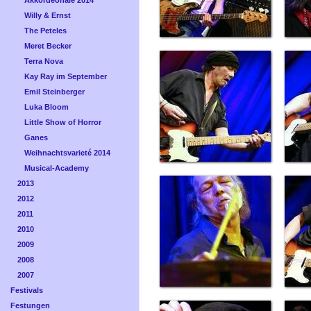
Akkordeonale 2014
Willy & Ernst
The Peteles
Meret Becker
Terra Nova
Kay Ray im September
Emil Steinberger
Luka Bloom
Little Show of Horror
Ganes
Weihnachtsvarieté 2014
Musical-Academy
2013
2012
2011
2010
2009
2008
2007
Festivals
Festungen