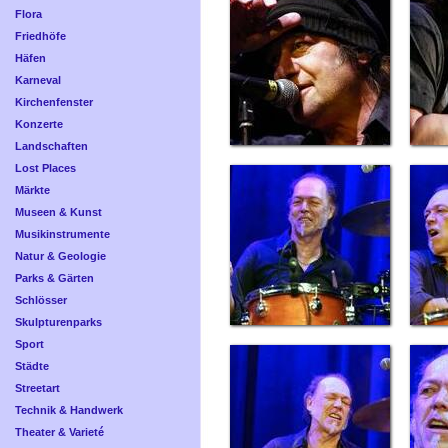
Flora
Friedhöfe
Häfen
Karneval
Kirchenfenster
Konzerte
Landschaften
Lost Places
Märkte
Museen & Kunst
Musikinstrumente
Natur & Geologie
Parks & Gärten
Schlösser
Skulpturenparks
Sport
Städte
Streetart
Technik & Handwerk
Theater & Varieté