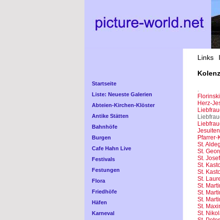
Links
Kolenz
Startseite
.
Liste: Neueste Galerien
Florinsk
Herz-Je
Abteien-Kirchen-Klöster
Liebfrau
Antike Stätten
Liebfrau
Liebfra
Bahnhöfe
Jesuiten
Pfarrer-
Burgen
St. Alde
Cafe Hahn Live
St. Geor
St. Jose
Festivals
St. Kast
Festungen
St. Kast
St. Laur
Flora
St. Mart
Friedhöfe
St. Mart
St. Mart
Häfen
St. Maxi
St. Niko
Karneval