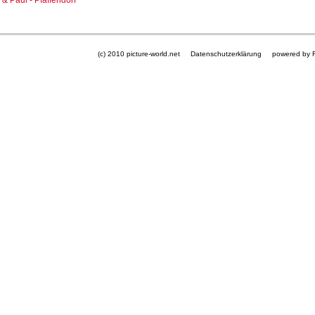
 & Paul - Pfaffendorf
(c) 2010 picture-world.net
Datenschutzerklärung
powered by 