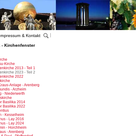
Impressum & Kontakt
 - Kirchenfenster
irche
su-Kirche
enkirche 2013 - Teil 1
enkirche 2023 - Teil 2
uenkirche 2022
kirche
Kraus-Anlage - Arenberg
gundis - Arzheim
g - Niederwerth
fskirche
or Basilika 2014
or Basilika 2022
entius
in - Kesselheim
inus - Lay 2016
inus - Lay 2024
min - Horchheim
laus - Arenberg