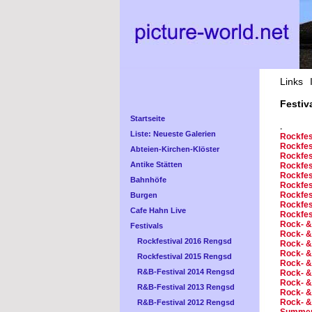
Links
Festiv
Startseite
.
Liste: Neueste Galerien
Rockfes
Rockfes
Abteien-Kirchen-Klöster
Rockfes
Antike Stätten
Rockfes
Rockfes
Bahnhöfe
Rockfes
Rockfes
Burgen
Rockfes
Cafe Hahn Live
Rockfes
Rock- &
Festivals
Rock- &
Rockfestival 2016 Rengsd
Rock- &
Rock- &
Rockfestival 2015 Rengsd
Rock- &
R&B-Festival 2014 Rengsd
Rock- &
Rock- &
R&B-Festival 2013 Rengsd
Rock- &
Rock- &
R&B-Festival 2012 Rengsd