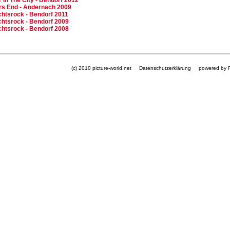
In The City - Bendorf 2012
 End - Andernach 2009
htsrock - Bendorf 2011
htsrock - Bendorf 2009
htsrock - Bendorf 2008
(c) 2010 picture-world.net
Datenschutzerklärung
powered by 