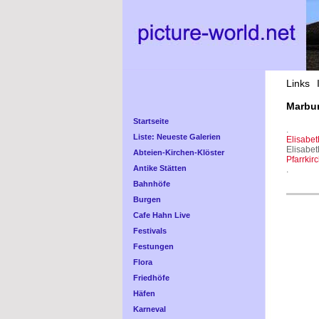
Links
Marbur
Startseite
.
Liste: Neueste Galerien
Elisabeth
Elisabe
Abteien-Kirchen-Klöster
Pfarrkir
Antike Stätten
.
Bahnhöfe
Burgen
Cafe Hahn Live
Festivals
Festungen
Flora
Friedhöfe
Häfen
Karneval