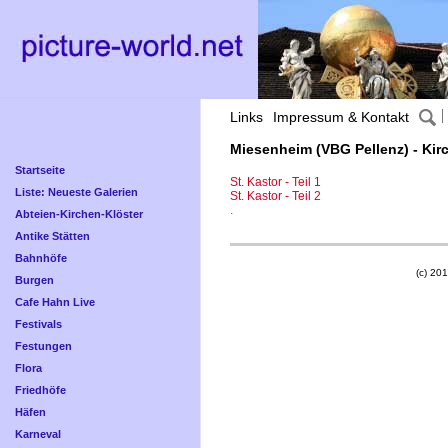
Links
Impressum & Kontakt
Miesenheim (VBG Pellenz) - Kir
Startseite
St. Kastor - Teil 1
Liste: Neueste Galerien
St. Kastor - Teil 2
.
Abteien-Kirchen-Klöster
Antike Stätten
Bahnhöfe
(c) 201
Burgen
Cafe Hahn Live
Festivals
Festungen
Flora
Friedhöfe
Häfen
Karneval