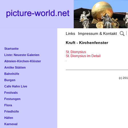
Links
Impressum & Kontakt
Kruft - Kirchenfenster
Startseite
St. Dionysius
Liste: Neueste Galerien
St. Dionysius im Detail
.
Abteien-Kirchen-Klöster
Antike Stätten
Bahnhöfe
(c) 201
Burgen
Cafe Hahn Live
Festivals
Festungen
Flora
Friedhöfe
Häfen
Karneval