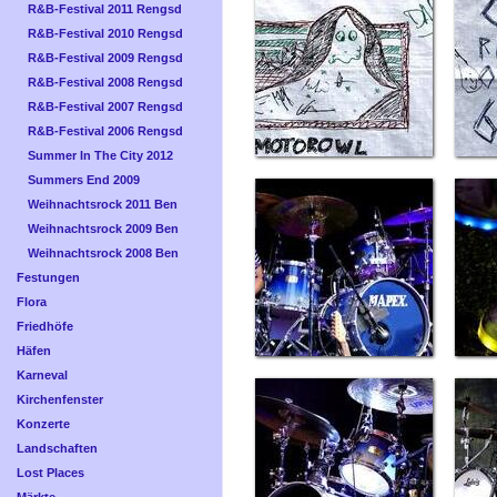
R&B-Festival 2011 Rengsd
R&B-Festival 2010 Rengsd
R&B-Festival 2009 Rengsd
R&B-Festival 2008 Rengsd
R&B-Festival 2007 Rengsd
R&B-Festival 2006 Rengsd
Summer In The City 2012
Summers End 2009
Weihnachtsrock 2011 Ben
Weihnachtsrock 2009 Ben
Weihnachtsrock 2008 Ben
Festungen
Flora
Friedhöfe
Häfen
Karneval
Kirchenfenster
Konzerte
Landschaften
Lost Places