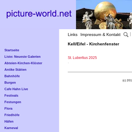
Links
Impressum & Kontakt
Kell/Eifel - Kirchenfenster
Startseite
Liste: Neueste Galerien
St. Lubertius 2025
.
Abteien-Kirchen-Klöster
Antike Stätten
Bahnhöfe
(c) 201
Burgen
Cafe Hahn Live
Festivals
Festungen
Flora
Friedhöfe
Häfen
Karneval