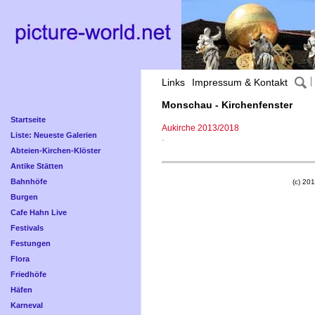
Links
Impressum & Kontakt
Monschau - Kirchenfenster
Startseite
Aukirche 2013/2018
Liste: Neueste Galerien
.
Abteien-Kirchen-Klöster
Antike Stätten
Bahnhöfe
(c) 201
Burgen
Cafe Hahn Live
Festivals
Festungen
Flora
Friedhöfe
Häfen
Karneval