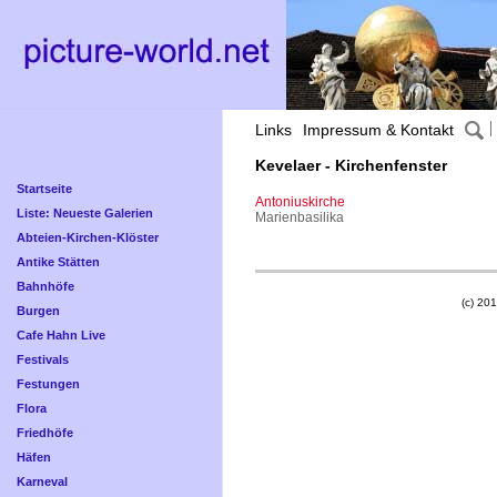
Links
Impressum & Kontakt
Kevelaer - Kirchenfenster
Startseite
Antoniuskirche
Liste: Neueste Galerien
Marienbasilika
Abteien-Kirchen-Klöster
Antike Stätten
Bahnhöfe
(c) 201
Burgen
Cafe Hahn Live
Festivals
Festungen
Flora
Friedhöfe
Häfen
Karneval