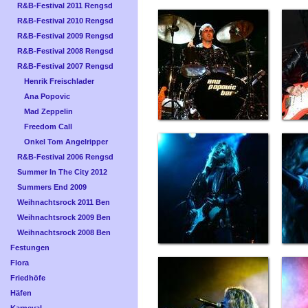
R&B-Festival 2011 Rengsd
R&B-Festival 2010 Rengsd
R&B-Festival 2009 Rengsd
R&B-Festival 2008 Rengsd
R&B-Festival 2007 Rengsd
Henrik Freischlader
Ana Popovic
Mad Zeppelin
Freedom Call
Onkel Tom Angelripper
R&B-Festival 2006 Rengsd
Summer In The City 2012
Summers End 2009
Weihnachtsrock 2011 Ben
Weihnachtsrock 2009 Ben
Weihnachtsrock 2008 Ben
Festungen
Flora
Friedhöfe
Häfen