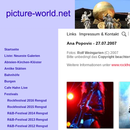
Links
Impressum & Kontakt
Ana Popovic - 27.07.2007
Startseite
Fotos:
Rolf Weingarten
(C) 2007
Liste: Neueste Galerien
Bitte unbedingt das
Copyright beachten
Abteien-Kirchen-Klöster
Weitere Informationen unter
www.rockfr
Antike Stätten
Bahnhöfe
Burgen
Cafe Hahn Live
Festivals
Rockfestival 2016 Rengsd
Rockfestival 2015 Rengsd
R&B-Festival 2014 Rengsd
R&B-Festival 2013 Rengsd
R&B-Festival 2012 Rengsd