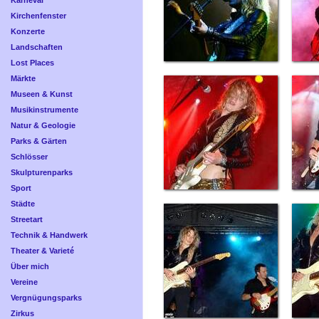
Karneval
Kirchenfenster
Konzerte
Landschaften
Lost Places
Märkte
Museen & Kunst
Musikinstrumente
Natur & Geologie
Parks & Gärten
Schlösser
Skulpturenparks
Sport
Städte
Streetart
Technik & Handwerk
Theater & Varieté
Über mich
Vereine
Vergnügungsparks
Zirkus