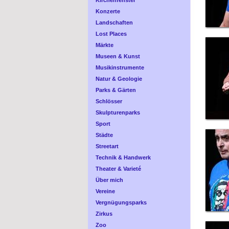
Kirchenfenster
Konzerte
Landschaften
Lost Places
Märkte
Museen & Kunst
Musikinstrumente
Natur & Geologie
Parks & Gärten
Schlösser
Skulpturenparks
Sport
Städte
Streetart
Technik & Handwerk
Theater & Varieté
Über mich
Vereine
Vergnügungsparks
Zirkus
Zoo