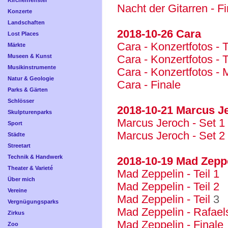
Kirchenfenster
Nacht der Gitarren - F
Konzerte
Landschaften
2018-10-26 Cara
Lost Places
Cara - Konzertfotos - T
Märkte
Museen & Kunst
Cara - Konzertfotos - T
Musikinstrumente
Cara - Konzertfotos -
Natur & Geologie
Cara - Finale
Parks & Gärten
Schlösser
2018-10-21 Marcus 
Skulpturenparks
Marcus Jeroch - Set 1
Sport
Marcus Jeroch - Set 2
Städte
Streetart
Technik & Handwerk
2018-10-19 Mad Zepp
Theater & Varieté
Mad Zeppelin - Teil 1
Über mich
Mad Zeppelin - Teil 2
Vereine
Mad Zeppelin - Teil
Vergnügungsparks
Mad Zeppelin - Rafae
Zirkus
Mad Zeppelin - Finale
Zoo