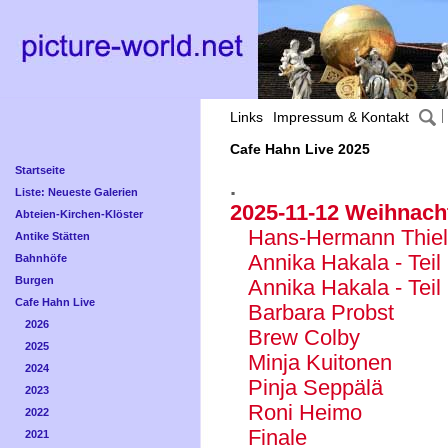
Links
Impressum & Kontakt
Cafe Hahn Live 2025
Startseite
.
Liste: Neueste Galerien
2025-11-12 Weihnacht
Abteien-Kirchen-Klöster
Hans-Hermann Thie
Antike Stätten
Annika Hakala - Teil
Bahnhöfe
Burgen
Annika Hakala - Teil
Cafe Hahn Live
Barbara Probst
2026
Brew Colby
2025
Minja Kuitonen
2024
Pinja Seppälä
2023
Roni Heimo
2022
Finale
2021