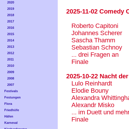
2020
2019
2025-11-02 Comedy 
2018
2017
Roberto Capitoni
2016
Johannes Scherer
2015
Sascha Thamm
2014
Sebastian Schnoy
2013
... drei Fragen an
2012
2011
Finale
2010
2009
2025-10-22 Nacht der
2008
Lulo Reinhardt
2007
Elodie Bouny
Festivals
Alexandra Whitting
Festungen
Alexandr Misko
Flora
Friedhöfe
... im Duett und meh
Häfen
Finale
Karneval