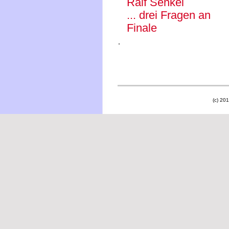
Ralf Senkel
... drei Fragen an
Finale
.
(c) 201