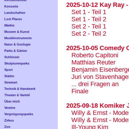
Kirchenfenster
2025-10-12 Kay Ray 
Konzerte
Set 1 - Teil 1
Landschaften
Set 1 - Teil 2
Lost Places
Set 2 - Teil 1
Märkte
Museen & Kunst
Set 2 - Teil 2
Musikinstrumente
Natur & Geologie
2025-10-05 Comedy C
Parks & Gärten
Roberto Capitoni
Schlösser
Matthias Reuter
Skulpturenparks
Benjamin Eisenberg
Sport
Juri von Stavenhage
Städte
... drei Fragen an
Streetart
Technik & Handwerk
Finale
Theater & Varieté
Über mich
2025-09-18 Komiker 
Vereine
Willy & Ernst - Moder
Vergnügungsparks
Willy & Ernst - Moder
Zirkus
Ill-Young Kim
Zoo