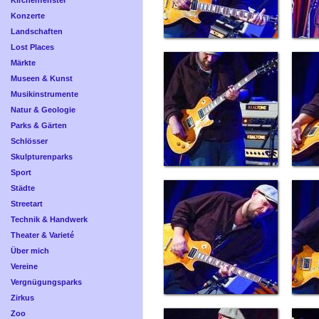
Kirchenfenster
Konzerte
Landschaften
Lost Places
Märkte
Museen & Kunst
Musikinstrumente
Natur & Geologie
Parks & Gärten
Schlösser
Skulpturenparks
Sport
Städte
Streetart
Technik & Handwerk
Theater & Varieté
Über mich
Vereine
Vergnügungsparks
Zirkus
Zoo