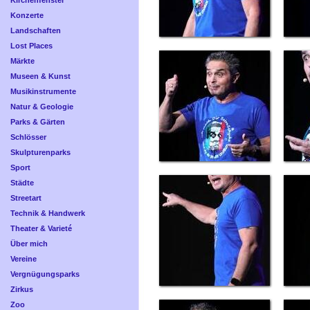
Kirchenfenster
Konzerte
Landschaften
Lost Places
Märkte
Museen & Kunst
Musikinstrumente
Natur & Geologie
Parks & Gärten
Schlösser
Skulpturenparks
Sport
Städte
Streetart
Technik & Handwerk
Theater & Varieté
Über mich
Vereine
Vergnügungsparks
Zirkus
Zoo