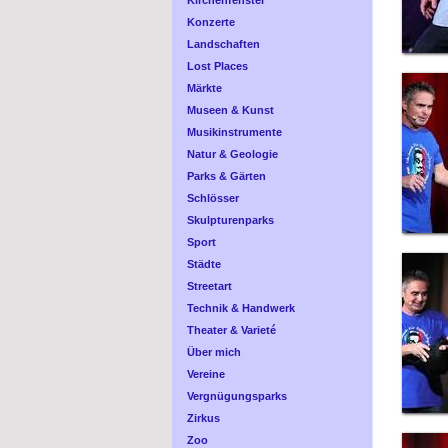
Kirchenfenster
Konzerte
Landschaften
Lost Places
Märkte
Museen & Kunst
Musikinstrumente
Natur & Geologie
Parks & Gärten
Schlösser
Skulpturenparks
Sport
Städte
Streetart
Technik & Handwerk
Theater & Varieté
Über mich
Vereine
Vergnügungsparks
Zirkus
Zoo