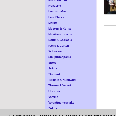
Kirchenfenster
Konzerte
Landschaften
Lost Places
Märkte
Museen & Kunst
Musikinstrumente
Natur & Geologie
Parks & Gärten
Schlösser
Skulpturenparks
Sport
Städte
Streetart
Technik & Handwerk
Theater & Varieté
Über mich
Vereine
Vergnügungsparks
Zirkus
Zoo