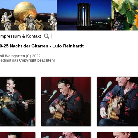
Impressum & Kontakt
0-25 Nacht der Gitarren - Lulo Reinhardt
olf Weingarten
(C) 2022
bedingt das
Copyright beachten!