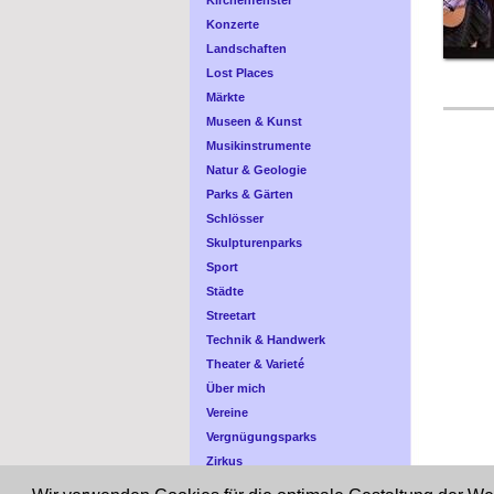
Kirchenfenster
Konzerte
Landschaften
Lost Places
Märkte
Museen & Kunst
Musikinstrumente
Natur & Geologie
Parks & Gärten
Schlösser
Skulpturenparks
Sport
Städte
Streetart
Technik & Handwerk
Theater & Varieté
Über mich
Vereine
Vergnügungsparks
Zirkus
Zoo