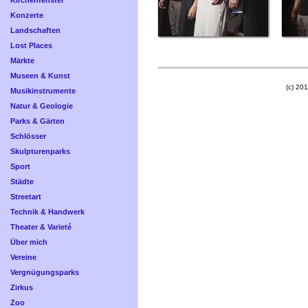
Kirchenfenster
Konzerte
Landschaften
Lost Places
Märkte
Museen & Kunst
(c) 201
Musikinstrumente
Natur & Geologie
Parks & Gärten
Schlösser
Skulpturenparks
Sport
Städte
Streetart
Technik & Handwerk
Theater & Varieté
Über mich
Vereine
Vergnügungsparks
Zirkus
Zoo