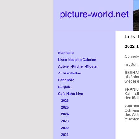
Links
2022-1
Startseite
Comedy 
Liste: Neueste Galerien
mit Serh
Abteien-Kirchen-Klöster
SERHA
Antike Stätten
als Anim
Bahnhöfe
wieder e
Burgen
FRANK 
Kabarett
Cafe Hahn Live
den tägl
2026
Willkom
2025
Schwimm
2024
des Well
feuchten
2023
2022
2021