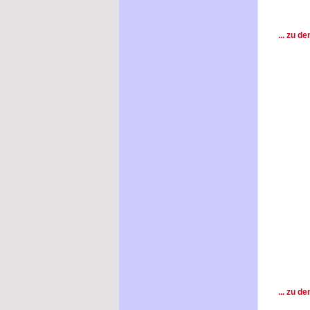
... zu de
... zu d