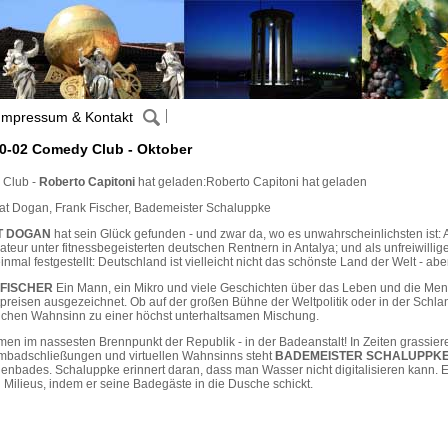
Impressum & Kontakt
0-02 Comedy Club - Oktober
Club -
Roberto Capitoni
hat geladen:Roberto Capitoni hat geladen
at Dogan, Frank Fischer, Bademeister Schaluppke
T DOGAN
hat sein Glück gefunden - und zwar da, wo es unwahrscheinlichsten ist: 
ateur unter fitnessbegeisterten deutschen Rentnern in Antalya; und als unfreiwillig
inmal festgestellt: Deutschland ist vielleicht nicht das schönste Land der Welt - aber
FISCHER
Ein Mann, ein Mikro und viele Geschichten über das Leben und die Mens
preisen ausgezeichnet. Ob auf der großen Bühne der Weltpolitik oder in der Schla
ichen Wahnsinn zu einer höchst unterhaltsamen Mischung.
men im nassesten Brennpunkt der Republik - in der Badeanstalt! In Zeiten gras
badschließungen und virtuellen Wahnsinns steht
BADEMEISTER SCHALUPPK
enbades. Schaluppke erinnert daran, dass man Wasser nicht digitalisieren kann. 
 Milieus, indem er seine Badegäste in die Dusche schickt.