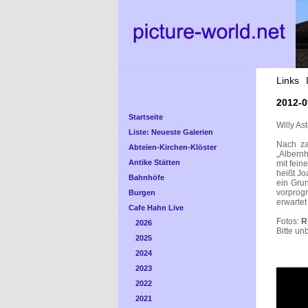
Links
2012-0
Startseite
Willy As
Liste: Neueste Galerien
Nach za
Abteien-Kirchen-Klöster
„Albernh
Antike Stätten
mit fein
heißt Jo
Bahnhöfe
ein Gru
vorprogr
Burgen
erwartet 
Cafe Hahn Live
Fotos:
R
2026
Bitte un
2025
2024
2023
2022
2021