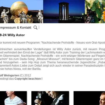
Impressum & Kontakt
9-24 Willy Astor
tor kommt mit neuem Programm: "Nachlachende Frohstoffe - Neues vom Oral-Apost
hlreichen ausverkauften Vorstellungen ist Willy Astor zurück, mit neuem P
eit verhindert den Ernst der Lage" lädt Willy Astor zum Training der Lachmuskeln ein
em Gitarrenspiel. Nachlachende Frohstoffe - ein echt witziger Wörtersee auf Fleg
achim" bis zum Dada-Song: „Missouri Missouri", mit feinem Gitarrenspiel ganz im St
nd hinzugehen - sein Hip Hop zum Thema heranwuchernde Jugendliche: „Pubat
ammiert! Astors Liebe zum Detail zeigt sich auch wieder in seiner Paradediszipl
sie hohes Nivea, voll der Barilla.
olf Weingarten
(C) 2012
bedingt das
Copyright beachten !