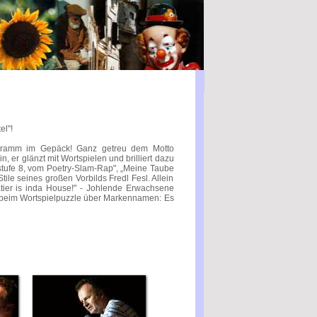
el"!
rogramm im Gepäck! Ganz getreu dem Motto
, er glänzt mit Wortspielen und brilliert dazu
elstufe 8, vom Poetry-Slam-Rap", „Meine Taube
ile seines großen Vorbilds Fredl Fesl. Allein
ier is inda House!" - Johlende Erwachsene
in beim Wortspielpuzzle über Markennamen: Es