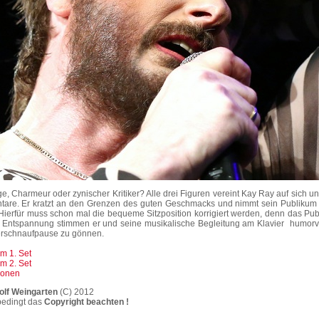
e, Charmeur oder zynischer Kritiker? Alle drei Figuren vereint Kay Ray auf sich u
are. Er kratzt an den Grenzen des guten Geschmacks und nimmt sein Publikum mi
 Hierfür muss schon mal die bequeme Sitzposition korrigiert werden, denn das Pu
r Entspannung stimmen er und seine musikalische Begleitung am Klavier humorvo
erschnaufpause zu gönnen.
m 1. Set
m 2. Set
ionen
olf Weingarten
(C) 2012
bedingt das
Copyright beachten !