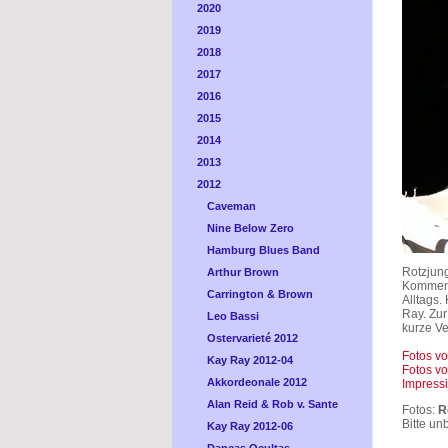
2020
2019
2018
2017
2016
2015
2014
2013
2012
Caveman
Nine Below Zero
Hamburg Blues Band
Rotzjung
Arthur Brown
Komment
Carrington & Brown
Alltags.
Ray. Zu
Leo Bassi
kurze V
Ostervarieté 2012
Fotos vo
Kay Ray 2012-04
Fotos vo
Akkordeonale 2012
Impress
Alan Reid & Rob v. Sante
Fotos:
R
Bitte un
Kay Ray 2012-06