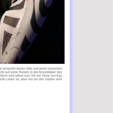
nd versprüht seinen Witz und seine ironischen
t auf seine Reisen in die Absurditäten des
blikum wird selbst zum Teil der Show von Kay
lle Lieder an, aber nur um den Gästen eine