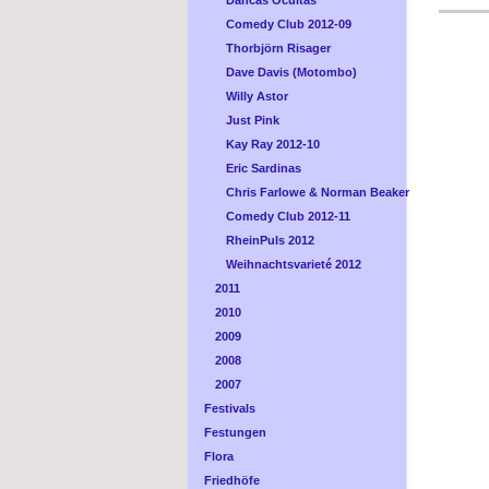
Dancas Ocultas
Comedy Club 2012-09
Thorbjörn Risager
Dave Davis (Motombo)
Willy Astor
Just Pink
Kay Ray 2012-10
Eric Sardinas
Chris Farlowe & Norman Beaker
Comedy Club 2012-11
RheinPuls 2012
Weihnachtsvarieté 2012
2011
2010
2009
2008
2007
Festivals
Festungen
Flora
Friedhöfe