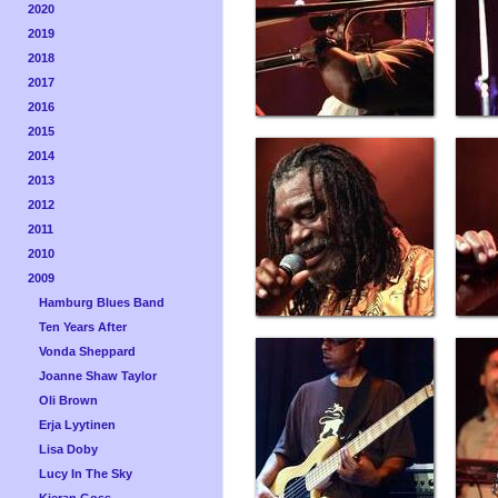
2020
2019
2018
2017
2016
2015
2014
2013
2012
2011
2010
2009
Hamburg Blues Band
Ten Years After
Vonda Sheppard
Joanne Shaw Taylor
Oli Brown
Erja Lyytinen
Lisa Doby
Lucy In The Sky