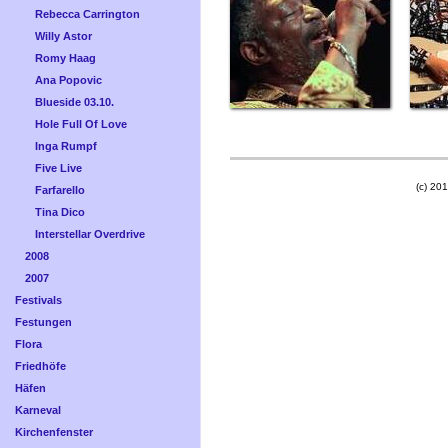
Rebecca Carrington
Willy Astor
Romy Haag
Ana Popovic
Blueside 03.10.
Hole Full Of Love
Inga Rumpf
Five Live
(c) 201
Farfarello
Tina Dico
Interstellar Overdrive
2008
2007
Festivals
Festungen
Flora
Friedhöfe
Häfen
Karneval
Kirchenfenster