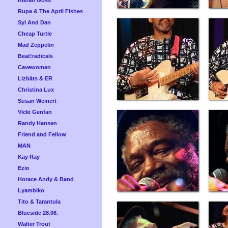
Kieran Goss
Rupa & The April Fishes
Syl And Dan
Cheap Turtle
Mad Zeppelin
Beat!radicals
Cavewoman
Lizbäts & ER
Christina Lux
Susan Weinert
Vicki Genfan
Randy Hansen
Friend and Fellow
MAN
Kay Ray
Ezio
Horace Andy & Band
Lyambiko
Tito & Tarantula
Blueside 28.06.
Walter Trout