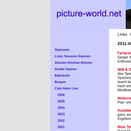
Links
2011-0
Startseite
Farfarel
Liste: Neueste Galerien
Geiger M
Enthusia
Abteien-Kirchen-Klöster
Antike Stätten
Willi & 
den Spie
Bahnhöfe
Spazier
lauert d
Burgen
nach ein
Cafe Hahn Live
Medikame
2026
Wallstre
2025
Pop- und
2024
Ausbild
2023
ganz an
Ergebnis
2022
Mojo To
2021