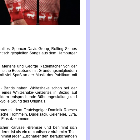
attles, Spencer Davis Group, Rolling Stones
thentisch gespielten Songs aus dem Hamburger
y Mertens und George Rademacher von der
 to the Boozeband mit Gründungsmitgliedern
it viel Spaß an der Musik das Publikum mit
e - Bands haben Whiteshake schon bei der
 eines Whitesnake-Konzertes in Bezug auf
ildern entsprechende Bühnengestaltung und
volle Sound des Originals.
eshow mit dem Teufelsgeiger Dominik Roesch
ische Trommeln, Dudelsack, Geierleier, Lyra,
m Einsatz kommen.
scher Karussell-Bremser und benimmt sich
deres ist als ein romantisch verträumter Tele-
 nimmt jeder Zuschauer den berauschenden