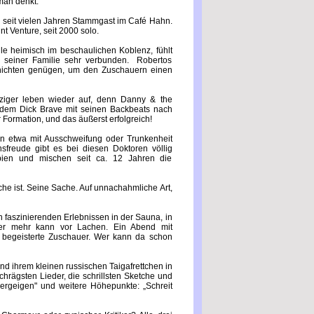
man denkt.
seit vielen Jahren Stammgast im Café Hahn.
nt Venture, seit 2000 solo.
ile heimisch im beschaulichen Koblenz, fühlt
ig seiner Familie sehr verbunden. Robertos
chichten genügen, um den Zuschauern einen
nfziger leben wieder auf, denn Danny & the
dem Dick Brave mit seinen Backbeats nach
 Formation, und das äußerst erfolgreich!
etwa mit Ausschweifung oder Trunkenheit
sfreude gibt es bei diesen Doktoren völlig
ien und mischen seit ca. 12 Jahren die
che ist. Seine Sache. Auf unnachahmliche Art,
n faszinierenden Erlebnissen in der Sauna, in
ner mehr kann vor Lachen. Ein Abend mit
d begeisterte Zuschauer. Wer kann da schon
 ihrem kleinen russischen Taigafrettchen in
hrägsten Lieder, die schrillsten Sketche und
nergeigen" und weitere Höhepunkte: „Schreit