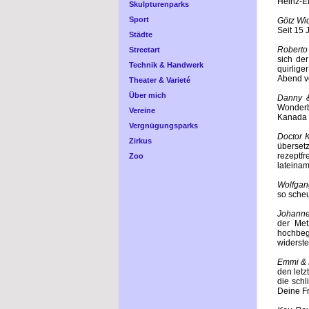
Heinz-Ef
Skulpturenparks
Sport
Götz Wi
Seit 15 
Städte
Roberto 
Streetart
sich de
Technik & Handwerk
quirlig
Abend vo
Theater & Varieté
Über mich
Danny &
Wonderb
Vereine
Kanada v
Vergnügungsparks
Doctor K
Zirkus
überset
rezeptf
Zoo
lateinam
Wolfgan
so sche
Johanne
der Met
hochbeg
widerste
Emmi & H
den letz
die schl
Deine Fr