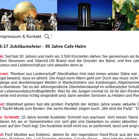
Impressum & Kontakt
6-17 Jubiläumsfeier - 30 Jahre Cafe Hahn
lo
:
Seit fast 30 Jahren und mehr als 3.500 Konzerten stehen Sie gemeinsam als fa
ani Neumann und Gitarrist Ulli Brand sind die Gründer der Band, und ihre zahlr
smus und Leidenschaft pur und aktueller denn je.
Ernst
:
"Rentner aus Leidenschaft" Allenthalben hört man immer wieder Sätze wie „O
gel beweist, dass es stimmt. Die Angst vorm Altern geht um! Doch das muss nicht 
gänge und stundenlanges Warten in Wartezimmern von Kardiologen, Allgemeinme
as Abenteuer. Sei es der allmorgendliche Überlebenskampf im vollbesetzten Schulb
er Lebensendabschnittsgefährtin. Was für die Jungen normal ist, ist für den Rentn
nte erst einmal richtig eingestellt sind, dann werden Senioren zu Helden und Ren
et
:
Wallstreet geben fast alle großen Partyhits der letzten Jahre sowie aktuelle 
 Top40-Musik zum Besten. Die sechs Musiker zeigen euch: „Wir sind die Party". "
er Schmidt
:
10 Jahre konnte Ausbilder Schmidt nun wachsen. Vom reinen Stand 
deren Art, wo er Gemeinheiten von sich gibt und Gedanken zu vielen aktuelle
sen auf den Tisch legt. Der Ausbilder brüllt nicht nur, er performed, tanzt und sin
ol
:
Fünf Musiker aus Koblenz, stehen für den legendären Hard-Rock aus der kla