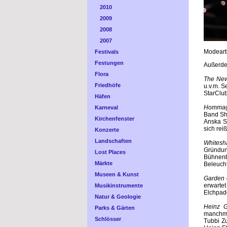
2010
2009
2008
2007
Modeart
Festivals
Festungen
Außerde
Flora
The New
Friedhöfe
u.v.m. S
StarClub
Häfen
Hommage
Karneval
Band Sh
Kirchenfenster
Anska S
sich reiß
Konzerte
Landschaften
Whitesh
Gründun
Lost Places
Bühnenb
Märkte
Beleucht
Museen & Kunst
Garden o
erwartet
Musikinstrumente
Elchpadd
Natur & Geologie
Heinz G
Parks & Gärten
manchmal
Schlösser
Tubbi Z