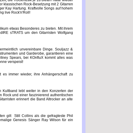
Zeit, die Rockmusik je zu bieten hatte wieder
er klassischen Rock-Besetzung mit 2 Gitarren
er Kay Hartung. Kraftvolle Songs auf hohem
g live Rock'n'Roll!
likum etwas Besonderes zu bieten. Mit ihrem
e dIRE sTRATS um den Gitarristen Wolfgang
.
vermeintlich unvereinbare Dinge. Souljazz &
Instrumenten und Garderobe, garantieren eine
ritney Spears, bei KOnfluX kommt alles was
nne verspeist!
t es immer wieder, ihre Anhängerschaft zu
n Kultband lebt weiter in den Konzerten der
m Rock und einer faszinierend authentischen
arristen erinnert die Band Altrocker an alte
gilt Still Collins als die gefragteste Phil
hemalige Genesis Sänger Ray Wilson für ein