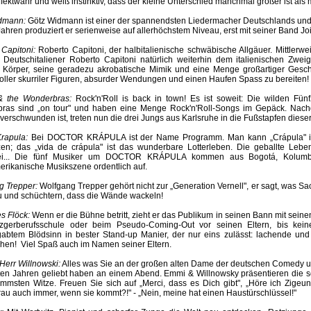
fektwahr und weiß instinktiv, dass der kleine Unterschied manchmal größer ist als 
dmann:
Götz Widmann ist einer der spannendsten Liedermacher Deutschlands und 
Jahren produziert er serienweise auf allerhöchstem Niveau, erst mit seiner Band Joi
Capitoni:
Roberto Capitoni, der halbitalienische schwäbische Allgäuer. Mittlerwe
r Deutschitaliener Roberto Capitoni natürlich weiterhin dem italienischen Zwe
er Körper, seine geradezu akrobatische Mimik und eine Menge großartiger Ges
ller skurriler Figuren, absurder Wendungen und einen Haufen Spass zu bereiten!
 the Wonderbras:
Rock'n'Roll is back in town! Es ist soweit: Die wilden Fü
ras sind „on tour" und haben eine Menge Rock'n'Roll-Songs im Gepäck. Nach
erschwunden ist, treten nun die drei Jungs aus Karlsruhe in die Fußstapfen dieser
rapula:
Bei DOCTOR KRÁPULA ist der Name Programm. Man kann „Crápula" in 
zen; das „vida de crápula" ist das wunderbare Lotterleben. Die geballte Leben
rei... Die fünf Musiker um DOCTOR KRÁPULA kommen aus Bogotá, Kolumb
erikanische Musikszene ordentlich auf.
g Trepper:
Wolfgang Trepper gehört nicht zur „Generation Vernell", er sagt, was Sa
u und schüchtern, dass die Wände wackeln!
s Flöck:
Wenn er die Bühne betritt, zieht er das Publikum in seinen Bann mit seine
zgerberufsschule oder beim Pseudo-Coming-Out vor seinen Eltern, bis kei
abtem Blödsinn in bester Stand-up Manier, der nur eins zulässt: lachende un
hen! Viel Spaß auch im Namen seiner Eltern.
err Willnowski:
Alles was Sie an der großen alten Dame der deutschen Comedy und
ten Jahren geliebt haben an einem Abend. Emmi & Willnowsky präsentieren die sc
immsten Witze. Freuen Sie sich auf „Merci, dass es Dich gibt", „Höre ich Zigeu
au auch immer, wenn sie kommt?!" - „Nein, meine hat einen Haustürschlüssel!"