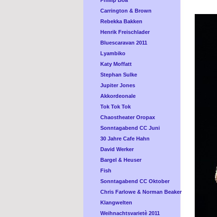
Phillip Boa
Carrington & Brown
Rebekka Bakken
Henrik Freischlader
Bluescaravan 2011
Lyambiko
Katy Moffatt
Stephan Sulke
Jupiter Jones
Akkordeonale
Tok Tok Tok
Chaostheater Oropax
Sonntagabend CC Juni
30 Jahre Cafe Hahn
David Werker
Bargel & Heuser
Fish
Sonntagabend CC Oktober
Chris Farlowe & Norman Beaker
Klangwelten
Weihnachtsvarietè 2011