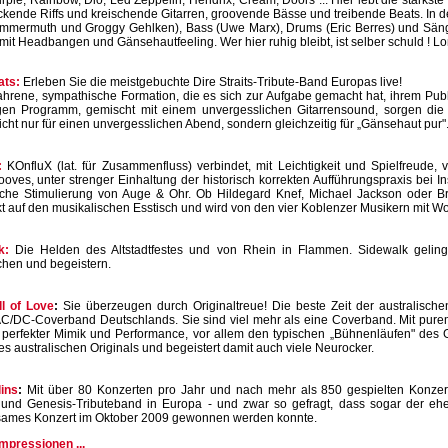
ple, Rainbow, Dio, Led Zeppelin, Hendrix, Cream, Doors ... Hier lebt die stärkste 
ckende Riffs und kreischende Gitarren, groovende Bässe und treibende Beats. In d
ommermuth und Groggy Gehlken), Bass (Uwe Marx), Drums (Eric Berres) und Säng
mit Headbangen und Gänsehautfeeling. Wer hier ruhig bleibt, ist selber schuld ! Lon
ats:
Erleben Sie die meistgebuchte Dire Straits-Tribute-Band Europas live!
ahrene, sympathische Formation, die es sich zur Aufgabe gemacht hat, ihrem Pub
tigen Programm, gemischt mit einem unvergesslichen Gitarrensound, sorgen di
icht nur für einen unvergesslichen Abend, sondern gleichzeitig für „Gänsehaut pur"
:
KOnfluX (lat. für Zusammenfluss) verbindet, mit Leichtigkeit und Spielfreude, 
oves, unter strenger Einhaltung der historisch korrekten Aufführungspraxis bei 
eiche Stimulierung von Auge & Ohr. Ob Hildegard Knef, Michael Jackson oder B
 auf den musikalischen Esstisch und wird von den vier Koblenzer Musikern mit Wo
k:
Die Helden des Altstadtfestes und von Rhein in Flammen. Sidewalk geling
chen und begeistern.
ll of Love
:
Sie überzeugen durch Originaltreue! Die beste Zeit der australische
AC/DC-Coverband Deutschlands. Sie sind viel mehr als eine Coverband. Mit pure
perfekter Mimik und Performance, vor allem den typischen „Bühnenläufen" des Git
es australischen Originals und begeistert damit auch viele Neurocker.
lins
:
Mit über 80 Konzerten pro Jahr und nach mehr als 850 gespielten Konzerten 
- und Genesis-Tributeband in Europa - und zwar so gefragt, dass sogar der e
ames Konzert im Oktober 2009 gewonnen werden konnte.
mpressionen ...