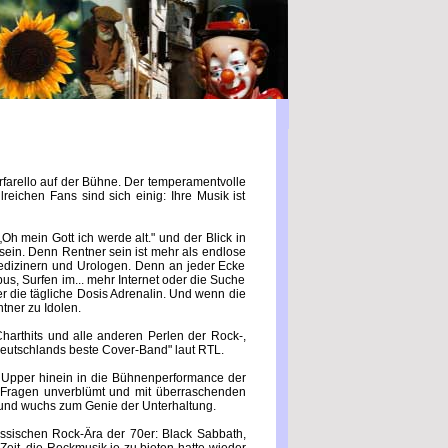
rfarello auf der Bühne. Der temperamentvolle
eichen Fans sind sich einig: Ihre Musik ist
h mein Gott ich werde alt." und der Blick in
sein. Denn Rentner sein ist mehr als endlose
dizinern und Urologen. Denn an jeder Ecke
us, Surfen im... mehr Internet oder die Suche
er die tägliche Dosis Adrenalin. Und wenn die
tner zu Idolen.
Charthits und alle anderen Perlen der Rock-,
Deutschlands beste Cover-Band" laut RTL.
Upper hinein in die Bühnenperformance der
n Fragen unverblümt und mit überraschenden
gt und wuchs zum Genie der Unterhaltung.
ssischen Rock-Ära der 70er: Black Sabbath,