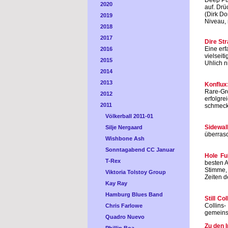
Deep Pur
2020
auf. Drü
(Dirk D
2019
Niveau, 
2018
2017
Dire Str
Eine erf
2016
vielsei
2015
Uhlich n
2014
2013
Konflux
Rare-Gro
2012
erfolgr
2011
schmeckt
Völkerball 2011-01
Sidewal
Silje Nergaard
überras
Wishbone Ash
Sonntagabend CC Januar
Hole Fu
T-Rex
besten 
Stimme, 
Viktoria Tolstoy Group
Zeiten d
Kay Ray
Hamburg Blues Band
Still Col
Collins
Chris Farlowe
gemeins
Quadro Nuevo
Zu den I