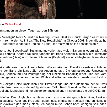
ion:
Willi & Ernst
m standen an diesen Tagen auf den Bühnen:
 Headlight:
Rock & Beat der Roaring Sixties. Beatles, Chuck Berry, Searchers, R
eit ihrem ersten Auftritt als "The New Headlights" im Oktober 2008 finden die au
-Programm wieder alte und neue Fans. Das motiviert: so the beat goes on!!!
 to the Boozeband:
Zusammengewürfelt aus vielen Bandmitgliedern wie And
eik Yerbouti, Andrea Neideck Sängerin der Band Sahnemixx uvm ist die Hommage
auerborn (Bass) und Stefan Schneider (Keybord) ein unschlagbares Team, das m
t.
ake:
Als eine der authentischsten Whitesnake und David Coverdale - Tribut
g der Band ein klares Ziel vor Augen gehabt: Die orginalgetreue Umsetzung
ild, Bandsound und Verkörperung der einzelnen Bandmitglieder. Eine den Vorb
ung gehören ebenso zu einem Whiteshake-Konzert wie der charakteristische druck
f Delight:
Celtic Rock, Irish Folk, Piratensongs und eine atemberaubende Liv
 die Zuschauer von der erfolgreichsten Celtic Rock Formation Deutschlands. Kelt
el und Mandola sind nur einige der ausgefallenen Instrumente die bei G.O.D. zu
röning:
Der Unglaubliche Heinz sieht aus wie ein grobschlächtiger, kaukasi
 auch so. Aber jede Frau spürt dabei, dass er in seinem tiefsten Inneren nichts an
urückwinker, den man einfach lieb haben muss. Schon nach wenigen Sekunden