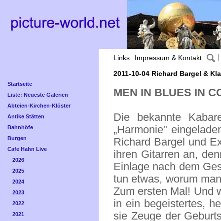
Links
Impressum & Kontakt
2011-10-04 Richard Bargel & Kl
Startseite
MEN IN BLUES IN 
Liste: Neueste Galerien
Abteien-Kirchen-Klöster
Die bekannte Kabare
Antike Stätten
„Harmonie" eingelade
Bahnhöfe
Burgen
Richard Bargel und Ex
Cafe Hahn Live
ihren Gitarren an, de
2026
Einlage nach dem Gesp
2025
tun etwas, worum man 
2024
Zum ersten Mal! Und 
2023
in ein begeistertes, 
2022
sie Zeuge der Geburt
2021