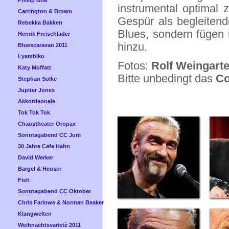
Phillip Boa
instrumental optimal 
Carrington & Brown
Gespür als begleitend
Rebekka Bakken
Blues, sondern fügen 
Henrik Freischlader
hinzu.
Bluescaravan 2011
Lyambiko
Fotos:
Rolf Weingart
Katy Moffatt
Bitte unbedingt das
Co
Stephan Sulke
Jupiter Jones
Akkordeonale
Tok Tok Tok
Chaostheater Oropax
Sonntagabend CC Juni
30 Jahre Cafe Hahn
David Werker
Bargel & Heuser
Fish
Sonntagabend CC Oktober
Chris Farlowe & Norman Beaker
Klangwelten
Weihnachtsvarietè 2011