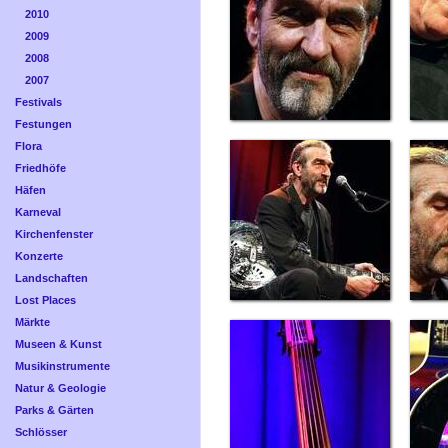
2010
2009
2008
2007
Festivals
Festungen
Flora
Friedhöfe
Häfen
Karneval
Kirchenfenster
Konzerte
Landschaften
Lost Places
Märkte
Museen & Kunst
Musikinstrumente
Natur & Geologie
Parks & Gärten
Schlösser