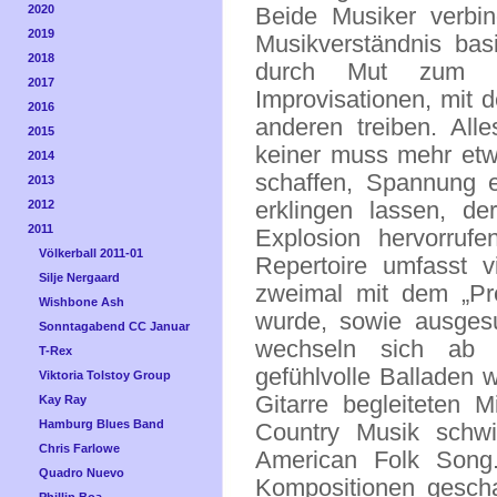
2020
Beide Musiker verbin
2019
Musikverständnis bas
2018
durch Mut zum kr
2017
Improvisationen, mit
2016
anderen treiben. All
2015
keiner muss mehr etw
2014
schaffen, Spannung e
2013
erklingen lassen, de
2012
2011
Explosion hervorruf
Völkerball 2011-01
Repertoire umfasst v
Silje Nergaard
zweimal mit dem „Pre
Wishbone Ash
wurde, sowie ausgesu
Sonntagabend CC Januar
wechseln sich ab m
T-Rex
gefühlvolle Balladen 
Viktoria Tolstoy Group
Gitarre begleiteten M
Kay Ray
Hamburg Blues Band
Country Musik schw
Chris Farlowe
American Folk Song.
Quadro Nuevo
Kompositionen gescha